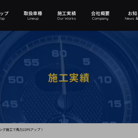
ップ
取扱車種
施工実績
会社概要
お知
Top
Lineup
Our Works
Company
News ＆
施工実績
ニング施工で馬力22PSアップ！