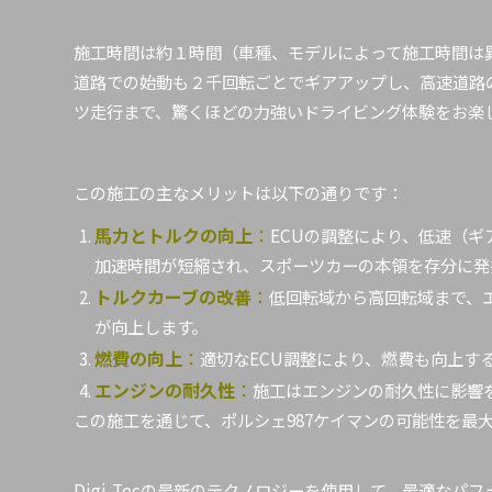
施工時間は約１時間（車種、モデルによって施工時間は
道路での始動も２千回転ごとでギアアップし、高速道路
ツ走行まで、驚くほどの力強いドライビング体験をお楽
この施工の主なメリットは以下の通りです：
馬力とトルクの向上
：
ECUの調整により、低速（ギ
加速時間が短縮され、スポーツカーの本領を存分に発
トルクカーブの改善
：
低回転域から高回転域まで、
が向上します。
燃費の向上
：
適切なECU調整により、燃費も向上す
エンジンの耐久性
：
施工はエンジンの耐久性に影響
この施工を通じて、ポルシェ987ケイマンの可能性を最
Digi-Tecの最新のテクノロジーを使用して、最適なパ