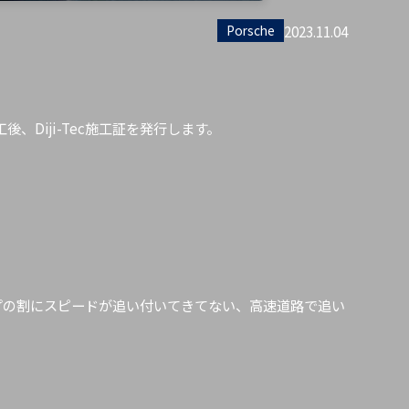
2023.11.04
Porsche
工後、Diji-Tec施工証を発行します。
プの割にスピードが追い付いてきてない、高速道路で追い