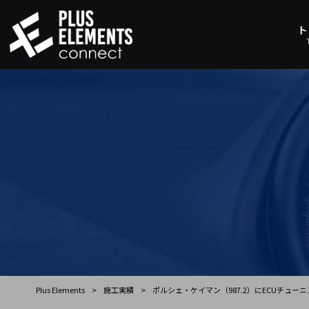
ト
Plus Elements
>
施工実績
>
ポルシェ・ケイマン（987.2）にECUチュー