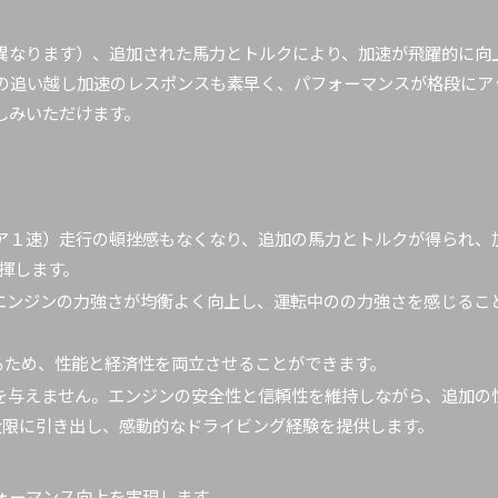
異なります）、追加された馬力とトルクにより、加速が飛躍的に向
の追い越し加速のレスポンスも素早く、パフォーマンスが格段にア
しみいただけます。
ア１速）走行の頓挫感もなくなり、追加の馬力とトルクが得られ、加速
揮します。
エンジンの力強さが均衡よく向上し、運転中のの力強さを感じるこ
るため、性能と経済性を両立させることができます。
を与えません。エンジンの安全性と信頼性を維持しながら、追加の
大限に引き出し、感動的なドライビング経験を提供します。
フォーマンス向上を実現します。