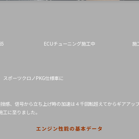
5
ECUチューニング施工中
施
。
ド、スポーツクロノPKG仕様車に
頓挫感、信号から立ち上げ時の加速は４千回転超えてからギアアッ
施工に至りました。
エンジン性能の基本データ