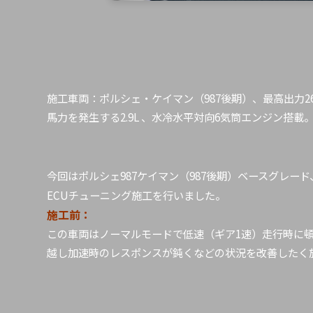
施工車両：ポルシェ・ケイマン（987後期）、最高出力26
馬力を発生する2.9L 、水冷水平対向6気筒エンジン搭載
今回はポルシェ987ケイマン（987後期）ベースグレー
ECUチューニング施工を行いました。
施工前：
この車両はノーマルモードで低速（ギア1速）走行時に
越し加速時のレスポンスが鈍くなどの状況を改善したく