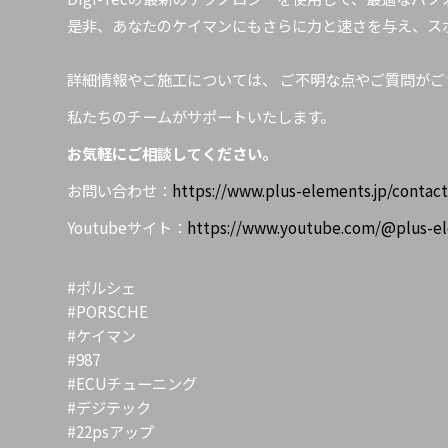
是非、あなたのケイマンにもさらに力と速さを与え、ス
詳細情報やご施工については、 ご不明な点やご質問が
私たちのチームがサポートいたします。
お気軽にご相談してください。
お問い合わせ：
https://www.plus-elements.jp/contact
Youtubeサイト：
https://www.youtube.com/@plus-e
#ポルシェ
#PORSCHE
#ケイマン
#987
#ECUチューニング
#デジテック
#22psアップ