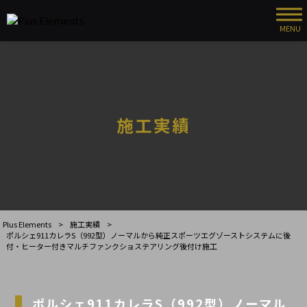
MENU
施工実績
Plus Elements
>
施工実績
>
ポルシェ911カレラS（992型）ノーマルから純正スポーツエグゾーストシステムに後
付・ヒーター付きマルチファンクショステアリング後付け施工
ポルシェ911カレラS（992型）ノーマル